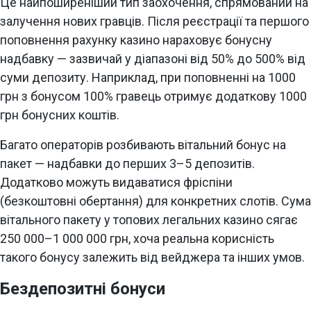
Це найпоширеніший тип заохочення, спрямований на
залучення нових гравців. Після реєстрації та першого
поповнення рахунку казино нараховує бонусну
надбавку — зазвичай у діапазоні від 50% до 500% від
суми депозиту. Наприклад, при поповненні на 1000
грн з бонусом 100% гравець отримує додаткову 1000
грн бонусних коштів.
Багато операторів розбивають вітальний бонус на
пакет — надбавки до перших 3–5 депозитів.
Додатково можуть видаватися фріспіни
(безкоштовні обертання) для конкретних слотів. Сума
вітального пакету у топових легальних казино сягає
250 000–1 000 000 грн, хоча реальна корисність
такого бонусу залежить від вейджера та інших умов.
Бездепозитні бонуси