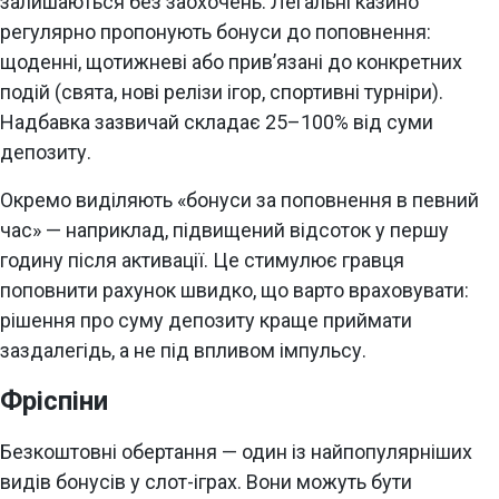
залишаються без заохочень. Легальні казино
регулярно пропонують бонуси до поповнення:
щоденні, щотижневі або прив’язані до конкретних
подій (свята, нові релізи ігор, спортивні турніри).
Надбавка зазвичай складає 25–100% від суми
депозиту.
Окремо виділяють «бонуси за поповнення в певний
час» — наприклад, підвищений відсоток у першу
годину після активації. Це стимулює гравця
поповнити рахунок швидко, що варто враховувати:
рішення про суму депозиту краще приймати
заздалегідь, а не під впливом імпульсу.
Фріспіни
Безкоштовні обертання — один із найпопулярніших
видів бонусів у слот-іграх. Вони можуть бути