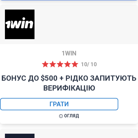
1WIN
10/ 10
БОНУС ДО $500 + РІДКО ЗАПИТУЮТЬ
ВЕРИФІКАЦІЮ
ГРАТИ
ОГЛЯД