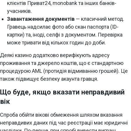
клієнтів Приват24, monobank та інших банків-
учасників.
Завантаження документів
— класичний метод.
Гравець надсилає фото або скан паспорта (ID-
картки) та, іноді, селфі з документом. Перевірка
може тривати від кількох годин до доби.
Деякі казино додатково верифікують адресу
проживання та джерело коштів, що є стандартною
процедурою AML (протидія відмиванню грошей). Це
також підвищує безпеку акаунта гравця.
Що буде, якщо вказати неправдивий
вік
Спроба обійти вікові обмеження шляхом вказання
неправдивих даних під час реєстрації має юридичні
наслідки. По-перше, при спробі вивести виграш