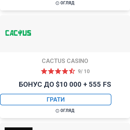
ОГЛЯД
CACTUS CASINO
9/ 10
БОНУС ДО $10 000 + 555 FS
ГРАТИ
ОГЛЯД