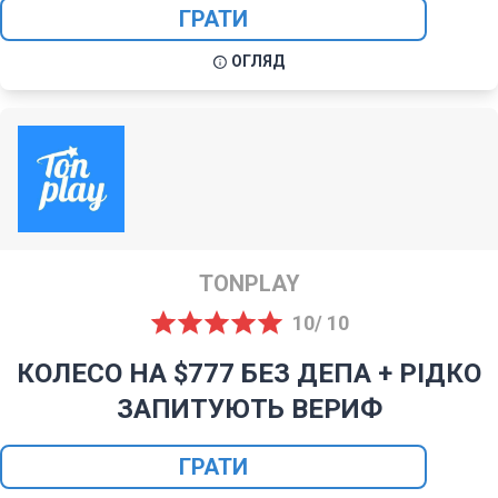
ГРАТИ
ОГЛЯД
TONPLAY
10/ 10
КОЛЕСО НА $777 БЕЗ ДЕПА + РІДКО
ЗАПИТУЮТЬ ВЕРИФ
ГРАТИ