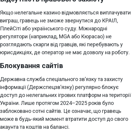
Якщо нелегальне казино відмовляється виплачувати
виграш, гравець не зможе звернутися до КРАІЛ,
ПлейСіті або українського суду. Міжнародні
регулятори (наприклад, MGA або Кюрасао) не
розглядають скарги від гравців, які перебувають у
юрисдикціях, де оператор не має дозволу на роботу.
Блокування сайтів
Державна служба спеціального зв’язку та захисту
інформації (Держспецзв’язку) регулярно блокує
доступ до нелегальних ігрових платформ на території
України. Лише протягом 2024–2025 років було
заблоковано сотні сайтів. Це означає, що гравець
може в будь-який момент втратити доступ до свого
акаунта та коштів на балансі.