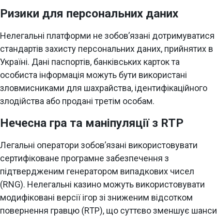
Ризики для персональних даних
Нелегальні платформи не зобов’язані дотримуватися
стандартів захисту персональних даних, прийнятих в
Україні. Дані паспортів, банківських карток та
особиста інформація можуть бути використані
зловмисниками для шахрайства, ідентифікаційного
злодійства або продані третім особам.
Нечесна гра та маніпуляції з RTP
Легальні оператори зобов’язані використовувати
сертифіковане програмне забезпечення з
підтвердженим генератором випадкових чисел
(RNG). Нелегальні казино можуть використовувати
модифіковані версії ігор зі зниженим відсотком
повернення гравцю (RTP), що суттєво зменшує шанси