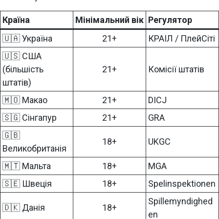
Країна
Мінімальний вік
Регулятор
🇺🇦 Україна
21+
КРАІЛ / ПлейСіті
🇺🇸 США
(більшість
21+
Комісії штатів
штатів)
🇲🇴 Макао
21+
DICJ
🇸🇬 Сінгапур
21+
GRA
🇬🇧
18+
UKGC
Великобританія
🇲🇹 Мальта
18+
MGA
🇸🇪 Швеція
18+
Spelinspektionen
Spillemyndighed
🇩🇰 Данія
18+
en