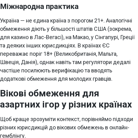
Міжнародна практика
Україна — не єдина країна з порогом 21+. Аналогічні
обмеження діють у більшості штатів США (зокрема,
для казино в Лас-Вегасі), на Макао, у Сінгапурі, Греції
та деяких інших юрисдикціях. В країнах ЄС
переважає поріг 18+ (Великобританія, Мальта,
Швеція, Данія), однак навіть там регулятори дедалі
частіше посилюють верифікацію та вводять
додаткові обмеження для молодих гравців.
Вікові обмеження для
азартних ігор у різних країнах
Щоб краще зрозуміти контекст, порівняймо підходи
різних юрисдикцій до вікових обмежень в онлайн-
гемблінгу.